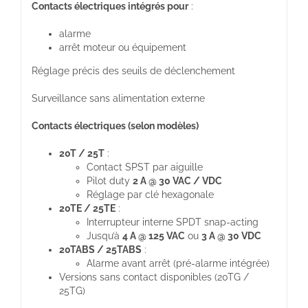
Contacts électriques intégrés pour
:
alarme
arrêt moteur ou équipement
Réglage précis des seuils de déclenchement
Surveillance sans alimentation externe
Contacts électriques (selon modèles)
20T / 25T
:
Contact SPST par aiguille
Pilot duty
2 A @ 30 VAC / VDC
Réglage par clé hexagonale
20TE / 25TE
:
Interrupteur interne SPDT snap-acting
Jusqu’à
4 A @ 125 VAC
ou
3 A @ 30 VDC
20TABS / 25TABS
:
Alarme avant arrêt (pré-alarme intégrée)
Versions sans contact disponibles (20TG /
25TG)