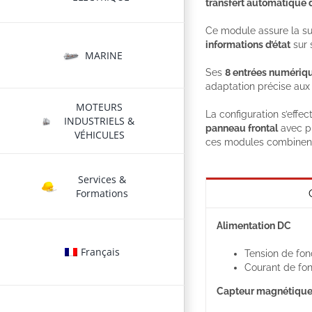
transfert automatique 
Ce module assure la su
informations d’état
sur 
MARINE
Ses
8 entrées numériq
adaptation précise aux 
MOTEURS
La configuration s’effec
INDUSTRIELS &
panneau frontal
avec pr
VÉHICULES
ces modules combinent 
Services &
Formations
Alimentation DC
Français
Tension de fon
Courant de fo
Capteur magnétique