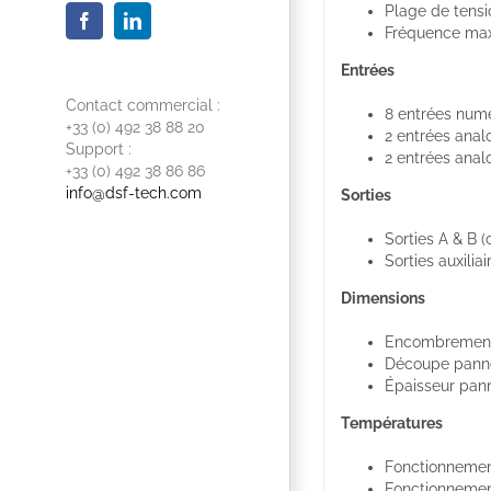
Plage de tensi
Facebook
LinkedIn
Fréquence max
Entrées
Contact commercial :
8 entrées numé
+33 (0) 492 38 88 20
2 entrées anal
Support :
2 entrées anal
+33 (0) 492 38 86 86
info@dsf-tech.com
Sorties
Sorties A & B 
Sorties auxiliai
Dimensions
Encombrement 
Découpe panne
Épaisseur pan
Températures
Fonctionnement
Fonctionnement