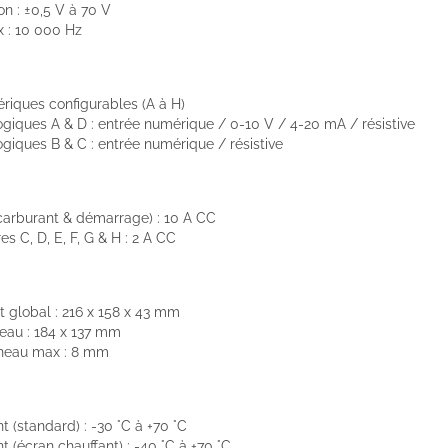
on : ±0,5 V à 70 V
 : 10 000 Hz
riques configurables (A à H)
ogiques A & D : entrée numérique / 0-10 V / 4-20 mA / résistive
ogiques B & C : entrée numérique / résistive
(carburant & démarrage) : 10 A CC
res C, D, E, F, G & H : 2 A CC
global : 216 x 158 x 43 mm
au : 184 x 137 mm
neau max : 8 mm
 (standard) : -30 °C à +70 °C
 (écran chauffant) : -40 °C à +70 °C