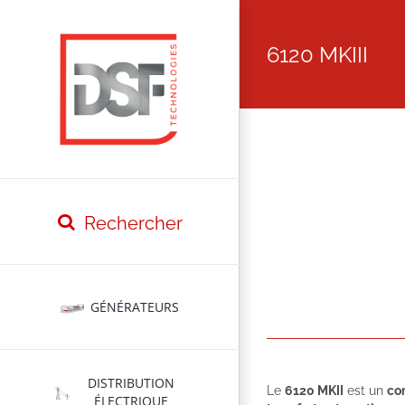
Passer
au
contenu
6120 MKIII
GÉNÉRATEURS
DISTRIBUTION
Le
6120 MKII
est un
co
ÉLECTRIQUE