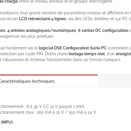
de charge
entre le réseau secteur et le groupe électrogène.
rveillance d’un grand nombre de paramètres moteur et affichent en 
son écran
LCD rétroéclairé 4 lignes
, via des LEDs dédiées et sur PC d
ues
,
4 entrées analogiques/numériques
,
6 sorties DC configurables
e
exigences les plus pointues.
tue facilement via le
logiciel DSE Configuration Suite PC
(connexion U
otection par code PIN. Dotés d’une
horloge temps réel
, d’un
enregis
robustesse et richesse fonctionnelle dans un format compact.
Caractéristiques techniques
ctionnement : 8 à 35 V CC (5 V jusqu’à 1 min)
nctionnement max : 260 mA à 12 V / 150 mA à 24 V
 (MPU)