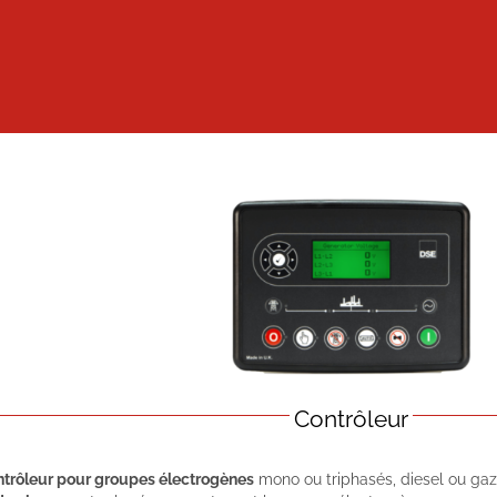
Contrôleur
ntrôleur pour groupes électrogènes
mono ou triphasés, diesel ou gaz. 