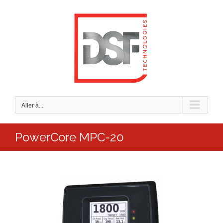
Passer
au
contenu
Aller à...
PowerCore MPC-20