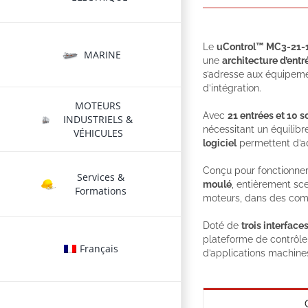
Le
uControl™ MC3-21-
MARINE
une
architecture d’entr
s’adresse aux équipeme
d’intégration.
MOTEURS
Avec
21 entrées et 10 s
INDUSTRIELS &
nécessitant un équilib
VÉHICULES
logiciel
permettent d’ad
Conçu pour fonctionne
Services &
moulé
, entièrement sce
Formations
moteurs, dans des comp
Doté de
trois interfac
plateforme de contrôle
Français
d’applications machine