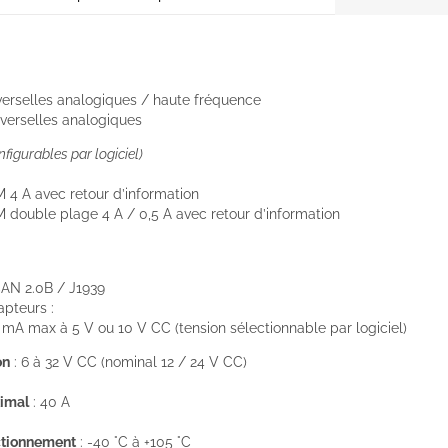
iverselles analogiques / haute fréquence
iverselles analogiques
onfigurables par logiciel)
M 4 A avec retour d’information
M double plage 4 A / 0,5 A avec retour d’information
 CAN 2.0B / J1939
apteurs :
0 mA max à 5 V ou 10 V CC (tension sélectionnable par logiciel)
on
: 6 à 32 V CC (nominal 12 / 24 V CC)
ximal
: 40 A
ctionnement
: -40 °C à +105 °C