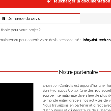
Télécharger la documentation
Demande de devis
 fiable pour votre projet ?
aintenant pour obtenir votre devis personnalisé :
info@dsf-tech.com
Notre partenaire
Enovation Controls est aujourd’hui une fi
Sun Hydraulics Corp.), l’une des 100 socié
équipe internationale diversifiée de plus
le monde entier grâce à nos activités de ve
Nous travaillons en partenariat direct av
distributeurs et d’intégrateurs de système