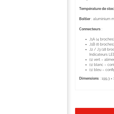
Température de sto
Boîtier
: aluminium m
Connecteurs
:
J1A (4 broche
J1B (6 broches
J2 / J3 (18 bro
Indicateurs LE
(1) vert – alim
(1) blanc – con
(1) bleu – conf
Dimensions
: 199,3 ×