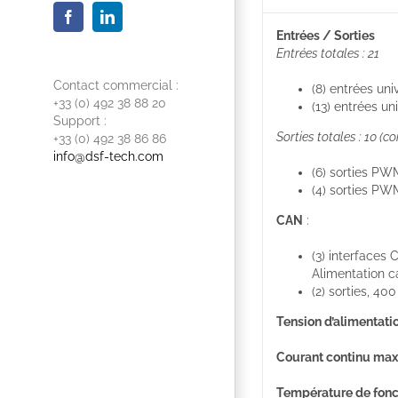
Facebook
LinkedIn
Entrées / Sorties
Entrées totales : 21
Contact commercial :
(8) entrées un
+33 (0) 492 38 88 20
(13) entrées un
Support :
Sorties totales : 10 (c
+33 (0) 492 38 86 86
info@dsf-tech.com
(6) sorties PW
(4) sorties PW
CAN
:
(3) interfaces
Alimentation c
(2) sorties, 40
Tension d’alimentati
Courant continu ma
Température de fon