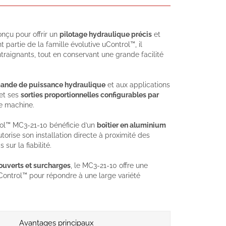
onçu pour offrir un
pilotage hydraulique précis
et
t partie de la famille évolutive uControl™, il
aignants, tout en conservant une grande facilité
nde de puissance hydraulique
et aux applications
et ses
sorties proportionnelles configurables par
e machine.
rol™ MC3-21-10 bénéficie d’un
boîtier en aluminium
torise son installation directe à proximité des
ur la fiabilité.
 ouverts et surcharges
, le MC3-21-10 offre une
Control™ pour répondre à une large variété
Avantages principaux