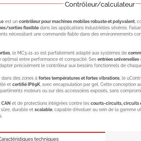
Contrôleur/calculateur
10
est un
contrôleur pour machines mobiles robuste et polyvalent
, c
ées/sorties flexible
dans les applications industrielles sévères. Faisan
nts nécessitant une commande fiable dans des environnements contr
orties
, le MC3-21-10 est parfaitement adapté aux systèmes de
comma
re optimal entre performance et compacité. Ses
entrées universelles
apter précisément le contrôleur aux besoins fonctionnels de chaqu
r dans des zones à
fortes températures et fortes vibrations
, le uCont
llé et
certifié IP69K
, avec encapsulation par gel. Cette conception au
artiments moteurs ou sur des accessoires exposés, sans compromis s
es CAN
et de protections intégrées contre les
courts-circuits, circuits
 sûre, durable et
scalable
, capable d’évoluer au sein de la gamme u
s.
Caractéristiques techniques