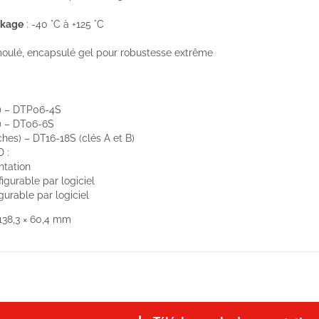
ckage
: -40 °C à +125 °C
oulé, encapsulé gel pour robustesse extrême
s) – DTP06-4S
) – DT06-6S
ches) – DT16-18S (clés A et B)
D :
entation
figurable par logiciel
igurable par logiciel
 138,3 × 60,4 mm